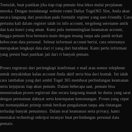
Tentulah, buat pastikan jika tiap-tiap pemain bisa lekas mulai perjalanan
mereka. Dengan mendatangi website resmi Daftar Togel365 Slot, Anda akan
secara langsung dari posisikan pada formulir register yang user-friendly. Cara
pertama kali dalam register ialah isi info account, tergolong username antik
dan kata kunci yang aman. Kami pula mementingkan keamanan account,
hingga pemain bisa bermain-main dengan tenang tanpa ada panik terkait
kebocoran data personal. Selesai informasi account berisi, cara seterusnya
merupakan lengkapi data dari ri yang dari butuhkan. Kami perlu informasi
yang presisi buat pastikan jati dari ri banyak pemain.
Proses registrasi dari perlengkapi konfirmasi e mail atau nomor telephone
untuk meyakinkan kalau account Anda aktif serta bisa dari kontak. Ini ialah
cara tambahan yang dari ambil Togel 365 membuat perlindungan keamanan
serta kejujuran tiap akun pemain. Dalam beberapa saat, pemain bisa
menuntaskan proses registrasi dan secara langsung masuk ke dunia yang sarat
dengan permainan dahsyat serta kesempatan kemenangan. Proses yang cepat
ini menunjukkan prinsip untuk berikan pengalaman tanpa ada rintangan
terhadap banyak pemainnya. Dalam soal keamanan serta privacy, kami
memakai technologi enkripsi teranyar buat perlindungan personal data
pemain.