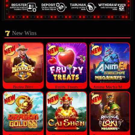
New Wins
Badge Blitz
Fruity Treats
Anime Mecha Megaways