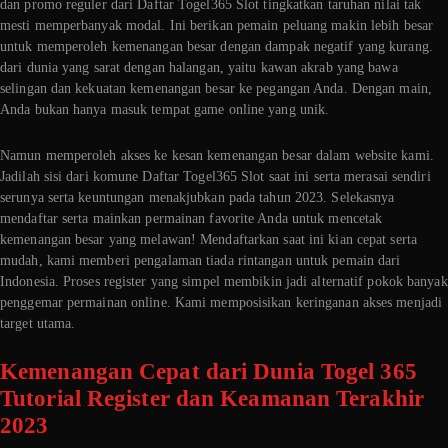
dan promo reguler dari Daftar Togel365 Slot tingkatkan taruhan nilai tak
mesti memperbanyak modal. Ini berikan pemain peluang makin lebih besar
untuk memperoleh kemenangan besar dengan dampak negatif yang kurang.
dari dunia yang sarat dengan halangan, yaitu kawan akrab yang bawa
selingan dan kekuatan kemenangan besar ke pegangan Anda. Dengan main,
Anda bukan hanya masuk tempat game online yang unik.
Namun memperoleh akses ke kesan kemenangan besar dalam website kami.
Jadilah sisi dari komune Daftar Togel365 Slot saat ini serta merasai sendiri
serunya serta keuntungan menakjubkan pada tahun 2023. Selekasnya
mendaftar serta mainkan permainan favorite Anda untuk mencetak
kemenangan besar yang melawan! Mendaftarkan saat ini kian cepat serta
mudah, kami memberi pengalaman tiada rintangan untuk pemain dari
Indonesia. Proses register yang simpel membikin jadi alternatif pokok banyak
penggemar permainan online. Kami memposisikan keringanan akses menjadi
target utama.
Kemenangan Cepat dari Dunia Togel 365
Tutorial Register dan Keamanan Terakhir
2023