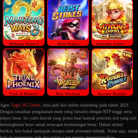
Mahjong Ways 3
Heist Stakes
Almighty Athena Empire
Trial of Phoenix
Bali Vacation
Rooster Rumble
Agen
Togel 365 Demo
, situs judi slot online terpenting pada tahun 2023.
Dengan tawarkan pengalaman main yang fantastis dengan RTP tinggi serta
jekpot besar. Ini yaitu daerah yang prima buat banyak pencinta slot yang cari
kemungkinan besar untuk mencapai kemenangan besar. Dalam artikel
berikut, kita bakal menjajaki kenapa ialah alternatif terbaik. Tentu saja, untuk
banyak penggemar judi slot online yang pengin mengoptimalkan