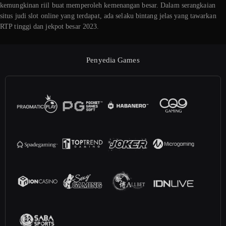
kemungkinan riil buat memperoleh kemenangan besar. Dalam serangkaian
situs judi slot online yang terdapat, ada selaku bintang jelas yang tawarkan
RTP tinggi dan jekpot besar 2023.
Penyedia Games