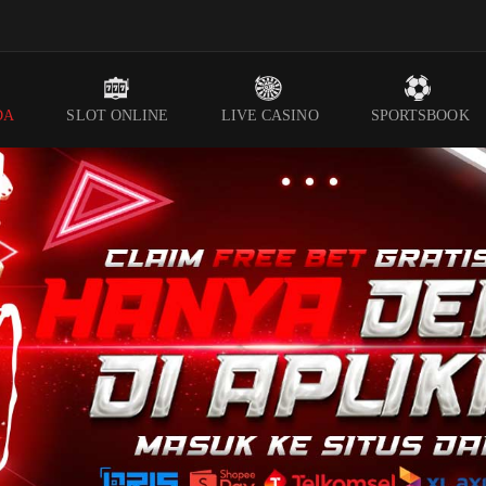
DA
SLOT ONLINE
LIVE CASINO
SPORTSBOOK