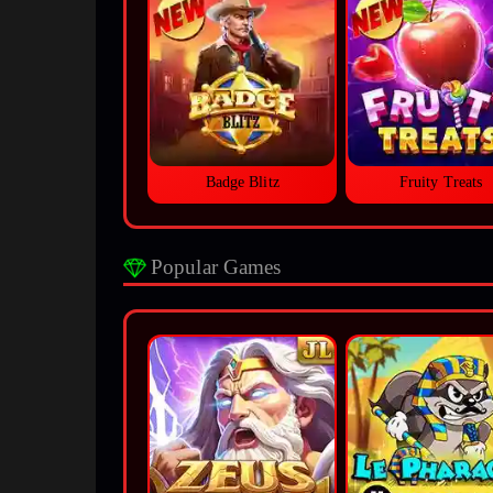
Badge Blitz
Fruity Treats
Popular Games