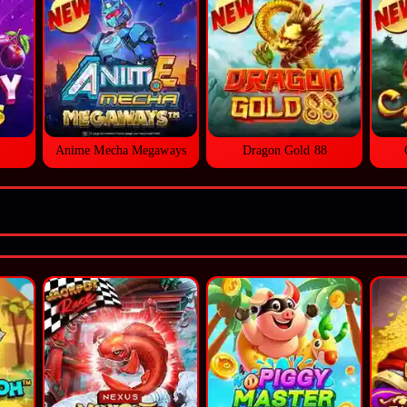
Anime Mecha Megaways
Dragon Gold 88