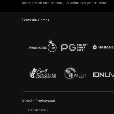
lokasi pribadi buat pencinta judi online dari penjuru dunia.
Penyedia Games
Metode Pembayaran
Transfer Bank