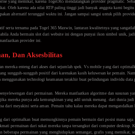
rise yang memikat, karena Togel365 mendatangkan provider pragmatic. Sebag
ai. Oleh karena ada nilai RTP paling tinggi jadi banyak anggota kami begit
n alternatif terunggul waktu ini. Jangan sampai sangsi untuk pilih provider 
f serta ternama pada Togel 365 Maxwin, lantaran kwalitetnya yang sangatlah
ila Anda bermain slot dari website ini dengan punyai ikon simbol unik, jadi d
anfaatkan provider ini.
n, Dan Aksesbilitas
n mereka enteng dari akses dari sejumlah spek. Vs mobile yang dari optimal
h yang sungguh-sungguh positif dari karenakan kasih keluwesan ke pemain. 
 menggunakan technologi keamanan terakhir buat pelindungan individu data
 penyelewengan dari permainan. Mereka manfaatkan algoritme dan susunan ya
 jika mereka punya ada kemungkinan yang adil untuk menang. dari dunia judi 
bisa dari meyakini serta aman. Pemain tahu kalau mereka dapat mengandalka
 dari optimalkan buat memungkinnya pemain bermain dari posisi mana saja. I
ati permainan dari sukai mereka tanpa tersangkut dari computer desktop. Ka
an beberapa permainan yang menghidupkan semangat, grafis yang memikat, se