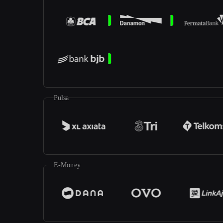
Pulsa
E-Money