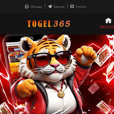
Whatsapp
Telegram
Livechat
BERAN