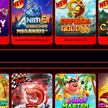
Anime Mecha Megaways
Dragon Gold 88