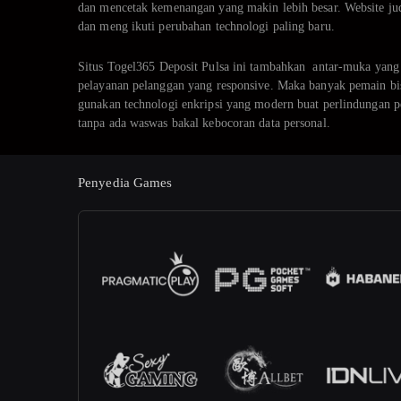
dan mencetak kemenangan yang makin lebih besar. Website ju
dan meng ikuti perubahan technologi paling baru.
Situs Togel365 Deposit Pulsa ini tambahkan antar-muka yang us
pelayanan pelanggan yang responsive. Maka banyak pemain bisa
gunakan technologi enkripsi yang modern buat perlindungan p
tanpa ada waswas bakal kebocoran data personal.
Penyedia Games