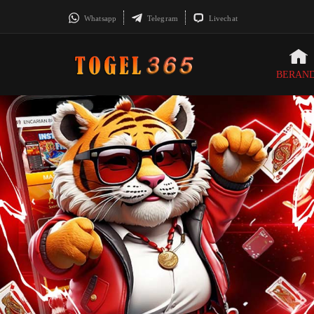
Whatsapp
Telegram
Livechat
BERAN