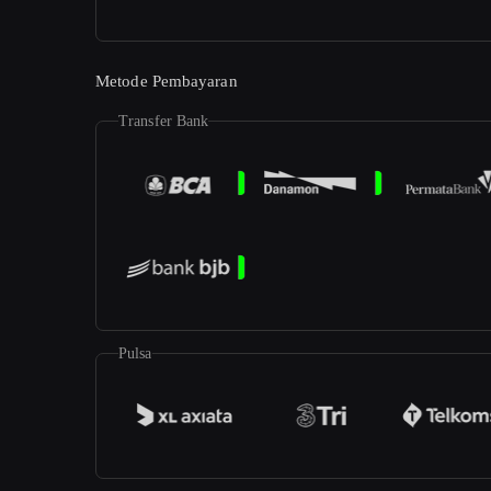
Metode Pembayaran
Transfer Bank
Pulsa