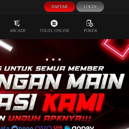
DAFTAR
LOGIN
ARCADE
TOGEL ONLINE
POKER