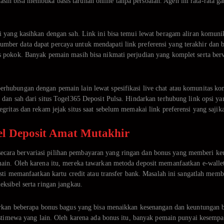
ih bisa membuka basis taruhan online tanpa persoalan. Agen ini rata-rata ga
 yang kasihkan dengan sah. Link ini bisa temui lewat beragam aliran komunikas
er data dapat percaya untuk mendapati link preferensi yang terakhir dan b
 pokok. Banyak pemain masih bisa nikmati perjudian yang komplet serta bervar
rhubungan dengan pemain lain lewat spesifikasi live chat atau komunitas ko
 dan sah dari situs Togel365 Deposit Pulsa. Hindarkan terhubung link opsi y
gritas dan rekam jejak situs saat sebelum memakai link preferensi yang sajik
el Deposit Amat Mutakhir
cara bervariasi pilihan pembayaran yang ringan dan bonus yang memberi ke
main. Oleh karena itu, mereka tawarkan metoda deposit memanfaatkan e-walle
mesti memanfaatkan kartu credit atau transfer bank. Masalah ini sangatlah 
ksibel serta ringan jangkau.
warkan beberapa bonus bagus yang bisa menaikkan kesenangan dan keuntungan 
ristimewa yang lain. Oleh karena ada bonus itu, banyak pemain punyai kesemp