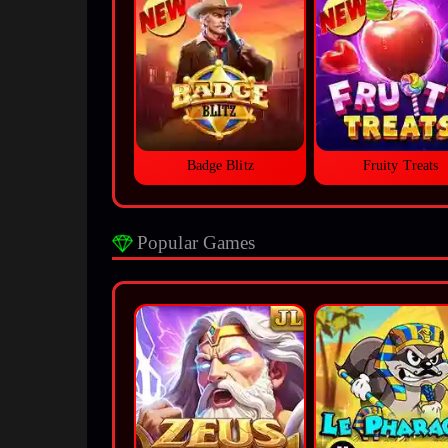
Badge Blitz
Fruity Treats
Popular Games