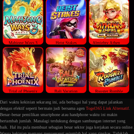
Mahjong Ways 3
Heist Stakes
Almighty Athena Empire
Trial of Phoenix
Bali Vacation
Rooster Rumble
Dari waktu kekinian sekarang ini, ada berbagai hal yang dapat jalankan
dengan efektif seperti bermain judi bersama agen
Togel365 Link Alternatif
.
Benar-benar pemilikan smartphone atau handphone waktu ini makin
bertambah jumlah. Manalagi terdukung dengan sambungan internet yang
baik. Hal itu pula membuat sebagian besar sektor juga kerjakan secara online.
Warga kekinian memang menyenangi sejumlah hal yang ringkas. Tidaklah