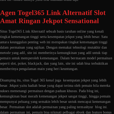
Agen Togel365 Link Alternatif Slot
Amat Ringan Jekpot Sensational
Situs Togel365 Link Alternatif sebuah basis taruhan online yang kenali
tingkat kemenangan tinggi serta kesempatan jekpot yang lebih besar. Satu
antara keunggulan penting web ini merupakan tingkat kemenangan tinggi
dalam permainan yang sajikan. Dengan memakai tehnologi mutakhir dan
metode yang adil, site ini memberinya kemungkinan yang adil untuk tiap
pemain untuk memperoleh kemenangan. Dalam bermacam model permainan
seperti slot, poker, blackjack, dan yang lain, site ini udah bisa terbuktikan
memberinya pengalaman main yang beri keuntungan.
Disamping itu, situs Togel 365 kenal juga kesempatan jekpot yang lebih
besar. Jekpot yaitu hadiah besar yang dapat terima oleh pemain bila mereka
sukses memenangi permainan dengan paduan khusus. Pada blog ini,
kemungkinan buat meraih kemenangan jekpot sangat tinggi, hingga pemain
mempunyai peluang yang semakin lebih besar untuk mencapai kemenangan
besar. Permainan slot adalah permainan yang paling termashyur blog ini.
dalam permainan ini, pemain bisa nikmati pelbagai obyek dan feature bonus