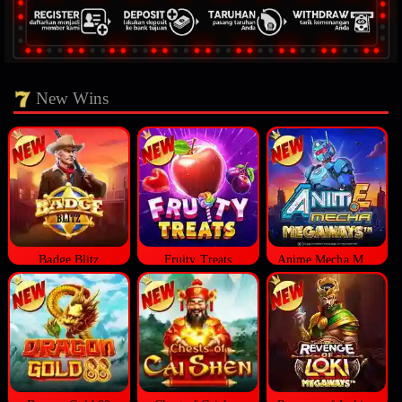
New Wins
Badge Blitz
Fruity Treats
Anime Mecha Megaways