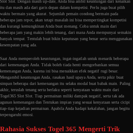
Slot Slot. Dengan masih up-date, Anda bisa ambil keuntungan dari kenaikan
itu dan masih ada dari garis depan dalam kompetisi. Perlu juga buat pilih
waktu bermain yang akurat. Sejumlah pemain condong bermain pada
beberapa jam repot, akan tetapi masalah ini bisa mempertingkat kompetisi
dan kurangi kemungkinan Anda buat menang. Coba untuk main dari
beberapa jam yang makin lebih tenang, dari mana Anda mempunyai semakin
banyak tempat. Tentulah buat bikin keputusan yang benar serta menggunakan
kesempatan yang ada.
Saat Anda memperoleh keuntungan, ingat-ingatlah untuk menarik beberapa
dari kemenangan Anda. Tidak boleh tiada henti mengorbankan semua
kemenangan Anda, karena ini bisa menaikkan efek negatif rugi besar.
Mengambil keuntungan Anda, rasakan hasil upaya Anda, serta pikir buat
simpan beberapa dari kemenangan itu selaku modal buat babak main. Paling
akhir, teruslah tenang serta berlaku seperti kenyataan waktu main dari
Togel365 Slot Slot. Tiap permainan miliki dampak negatif, serta tak ada
agunan kemenangan dan Tentukan impian yang sesuai kenyataan serta cicipi
tiap-tiap kejadian permainan. Apabila Anda hadapi kekalahan, jangan begitu
terpengaruhi emosi.
Rahasia Sukses Togel 365 Mengerti Trik