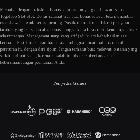
Memakai dengan maksimal bonus serta promo yang dari tawari sama
Togel365 Slot Slot. Bonus selamat tiba atau bonus setoran bisa menambah
modal awalan Anda secara penting. Pastikan untuk mendalami prasyarat
taruhan yang berkaitan atas bonus, hingga Anda bisa ambil keuntungan tidak
ada rintangan. Management uang yang arif jadi kunci keberhasilan saat
bermain. Pastikan batasan harian atau mingguan buat main, dan taati
peraturan itu dengan dari siplin. Jangan terhasut buat melewati batasan yang
sudah dari putuskan, karena masalah ini bisa memberi ancaman
kebersinambungan permainan Anda.
Penyedia Games