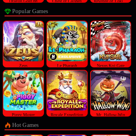
Dragon Gold 88
Chest of Caishen
Revenge of Loki Megaways™
Popular Games
Zeus
Le Pharaoh
Nexus Koi Gate
Piggy Master
Royale Expedition
Mr. Hallow-Win
Hot Games