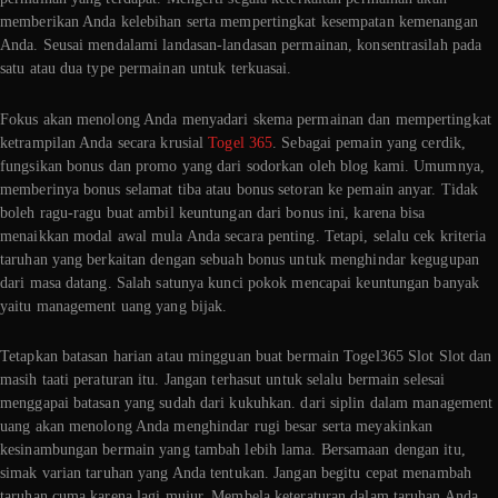
memberikan Anda kelebihan serta mempertingkat kesempatan kemenangan
Anda. Seusai mendalami landasan-landasan permainan, konsentrasilah pada
satu atau dua type permainan untuk terkuasai.
Fokus akan menolong Anda menyadari skema permainan dan mempertingkat
ketrampilan Anda secara krusial
Togel 365
. Sebagai pemain yang cerdik,
fungsikan bonus dan promo yang dari sodorkan oleh blog kami. Umumnya,
memberinya bonus selamat tiba atau bonus setoran ke pemain anyar. Tidak
boleh ragu-ragu buat ambil keuntungan dari bonus ini, karena bisa
menaikkan modal awal mula Anda secara penting. Tetapi, selalu cek kriteria
taruhan yang berkaitan dengan sebuah bonus untuk menghindar kegugupan
dari masa datang. Salah satunya kunci pokok mencapai keuntungan banyak
yaitu management uang yang bijak.
Tetapkan batasan harian atau mingguan buat bermain Togel365 Slot Slot dan
masih taati peraturan itu. Jangan terhasut untuk selalu bermain selesai
menggapai batasan yang sudah dari kukuhkan. dari siplin dalam management
uang akan menolong Anda menghindar rugi besar serta meyakinkan
kesinambungan bermain yang tambah lebih lama. Bersamaan dengan itu,
simak varian taruhan yang Anda tentukan. Jangan begitu cepat menambah
taruhan cuma karena lagi mujur. Membela keteraturan dalam taruhan Anda,