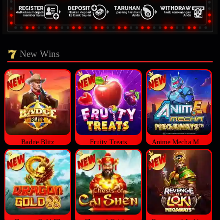
New Wins
Badge Blitz
Fruity Treats
Anime Mecha Megaways