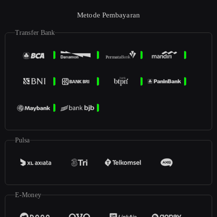
Metode Pembayaran
Transfer Bank
Pulsa
E-Money