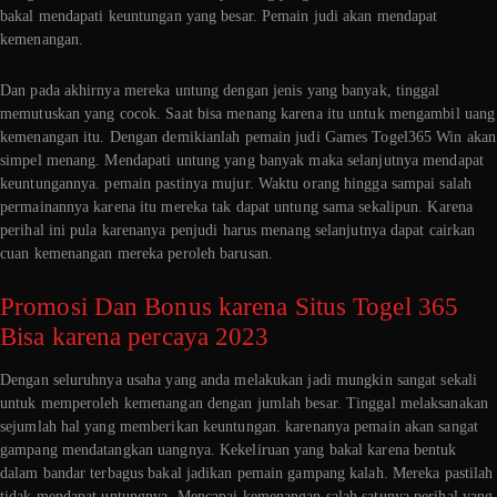
bakal mendapati keuntungan yang besar. Pemain judi akan mendapat
kemenangan.
Dan pada akhirnya mereka untung dengan jenis yang banyak, tinggal
memutuskan yang cocok. Saat bisa menang karena itu untuk mengambil uang
kemenangan itu. Dengan demikianlah pemain judi Games Togel365 Win akan
simpel menang. Mendapati untung yang banyak maka selanjutnya mendapat
keuntungannya. pemain pastinya mujur. Waktu orang hingga sampai salah
permainannya karena itu mereka tak dapat untung sama sekalipun. Karena
perihal ini pula karenanya penjudi harus menang selanjutnya dapat cairkan
cuan kemenangan mereka peroleh barusan.
Promosi Dan Bonus karena Situs Togel 365
Bisa karena percaya 2023
Dengan seluruhnya usaha yang anda melakukan jadi mungkin sangat sekali
untuk memperoleh kemenangan dengan jumlah besar. Tinggal melaksanakan
sejumlah hal yang memberikan keuntungan. karenanya pemain akan sangat
gampang mendatangkan uangnya. Kekeliruan yang bakal karena bentuk
dalam bandar terbagus bakal jadikan pemain gampang kalah. Mereka pastilah
tidak mendapat untungnya. Mencapai kemenangan salah satunya perihal yang