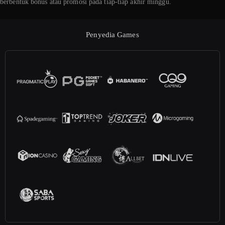
berbentuk bonus atau promosi pada tiap-tiap akhir minggu.
Penyedia Games