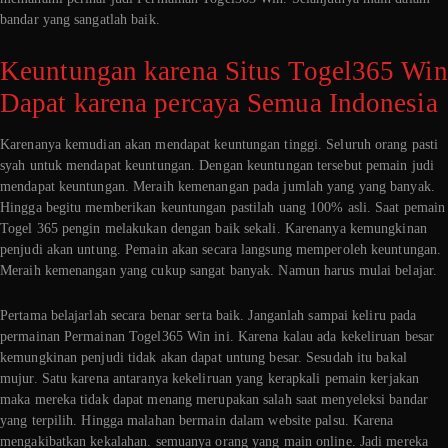
bandar yang sangatlah baik.
Keuntungan karena Situs Togel365 Win
Dapat karena percaya Semua Indonesia
Karenanya kemudian akan mendapat keuntungan tinggi. Seluruh orang pasti
syah untuk mendapat keuntungan. Dengan keuntungan tersebut pemain judi
mendapat keuntungan. Meraih kemenangan pada jumlah yang yang banyak.
Hingga begitu memberikan keuntungan pastilah uang 100% asli. Saat pemain
Togel 365 pengin melakukan dengan baik sekali. Karenanya kemungkinan
penjudi akan untung. Pemain akan secara langsung memperoleh keuntungan.
Meraih kemenangan yang cukup sangat banyak. Namun harus mulai belajar.
Pertama belajarlah secara benar serta baik. Janganlah sampai keliru pada
permainan Permainan Togel365 Win ini. Karena kalau ada kekeliruan besar
kemungkinan penjudi tidak akan dapat untung besar. Sesudah itu bakal
mujur. Satu karena antaranya kekeliruan yang kerapkali pemain kerjakan
maka mereka tidak dapat menang merupakan salah saat menyeleksi bandar
yang terpilih. Hingga malahan bermain dalam website palsu. Karena
mengakibatkan kekalahan. semuanya orang yang main online. Jadi mereka